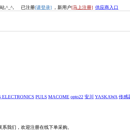
站,^_^, 已注册
[请登录]
，新用户
[马上注册]
供应商入口
 ELECTRONICS
PULS
MACOME
opto22
安川
YASKAWA
传感
联系我们，欢迎注册在线下单采购。