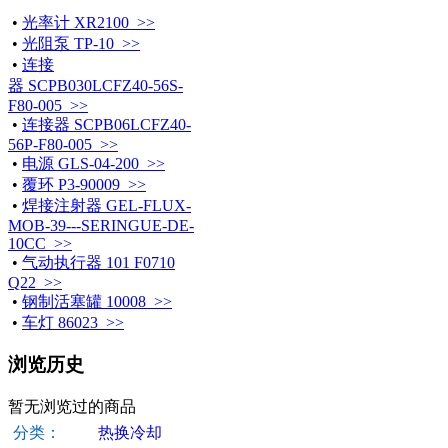
•
光率计 XR2100 >>
•
光阻泵 TP-10 >>
•
连接
器 SCPB030LCFZ40-56S-
F80-005 >>
•
连接器 SCPB06LCFZ40-
56P-F80-005 >>
•
电源 GLS-04-200 >>
•
覆环 P3-90009 >>
•
焊接注射器 GEL-FLUX-
MOB-39---SERINGUE-DE-
10CC >>
•
气动执行器 101 F0710
Q22 >>
•
钢制活塞罐 10008 >>
•
车灯 86023 >>
浏览历史
暂无浏览过的商品
分类：
热换冷却