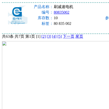
产品名称：
刷减速电机
编号：
80835002
库存数：
10
参
标签：
80 835 002
共63条 共7页 第1页 [1]
[2]
[3]
[4]
[5]
下一页
尾页