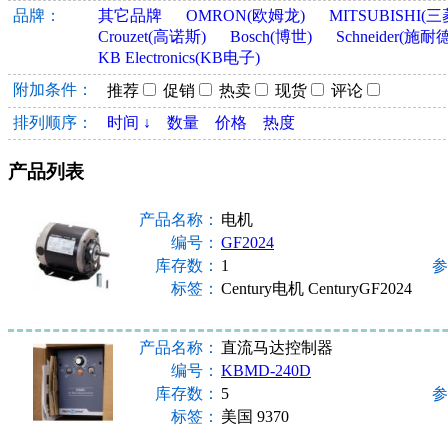
品牌：
其它品牌
OMRON(欧姆龙)
MITSUBISHI(三
Crouzet(高诺斯)
Bosch(博世)
Schneider(施耐
KB Electronics(KB电子)
附加条件：
推荐
促销
热卖
现货
评论
排列顺序：
时间 ↓
数量
价格
热度
产品列表
产品名称：
电机
编号：
GF2024
库存数：
1
参
标签：
Century电机 CenturyGF2024
产品名称：
直流马达控制器
编号：
KBMD-240D
库存数：
5
参
标签：
美国 9370