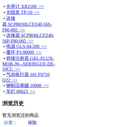
•
光率计 XR2100 >>
•
光阻泵 TP-10 >>
•
连接
器 SCPB030LCFZ40-56S-
F80-005 >>
•
连接器 SCPB06LCFZ40-
56P-F80-005 >>
•
电源 GLS-04-200 >>
•
覆环 P3-90009 >>
•
焊接注射器 GEL-FLUX-
MOB-39---SERINGUE-DE-
10CC >>
•
气动执行器 101 F0710
Q22 >>
•
钢制活塞罐 10008 >>
•
车灯 86023 >>
浏览历史
暂无浏览过的商品
分类：
保险