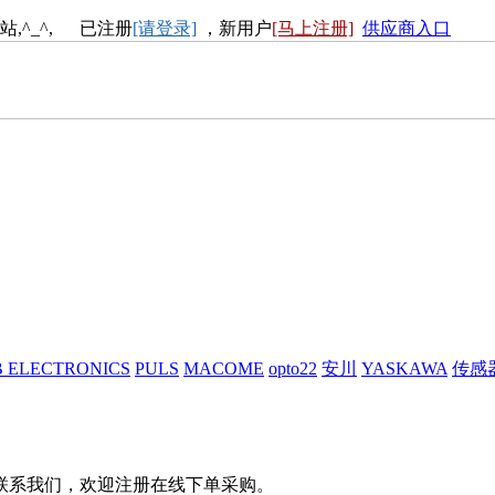
站,^_^, 已注册
[请登录]
，新用户
[马上注册]
供应商入口
 ELECTRONICS
PULS
MACOME
opto22
安川
YASKAWA
传感
联系我们，欢迎注册在线下单采购。