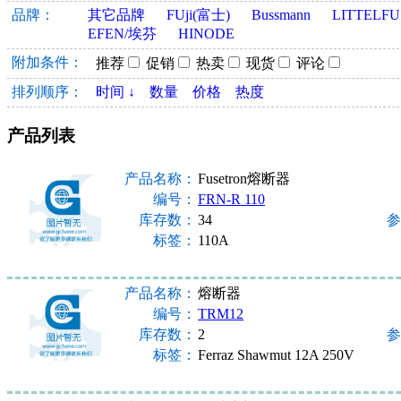
品牌：
其它品牌
FUji(富士)
Bussmann
LITTELF
EFEN/埃芬
HINODE
附加条件：
推荐
促销
热卖
现货
评论
排列顺序：
时间 ↓
数量
价格
热度
产品列表
产品名称：
Fusetron熔断器
编号：
FRN-R 110
库存数：
34
参
标签：
110A
产品名称：
熔断器
编号：
TRM12
库存数：
2
参
标签：
Ferraz Shawmut 12A 250V