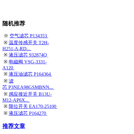
随机推荐
※
空气滤芯 P134353
※
温度传感开关 T2H-
H251-A-RD...
※
液压滤芯 932874Q
※
电磁阀 VSG-3331-
A120
※
液压油滤芯 P164364
※
滤
芯 P3NEA98GSMBNN...
※
感应接近开关 B13U-
M12-AP6X...
※
限位开关 EA170-25100
※
液压滤芯 P164270
推荐文章