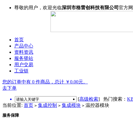
尊敬的用户，欢迎光临
深圳市格雷创科技有限公司
官方网
首页
产品中心
资料资讯
服务驿站
用户交易
工业链
您的订单中有 0 件商品，总计 ￥0.00元。
去下单
[
高级检索
] 热门搜索：
KB
当前位置:
首页
集成控制
集成模块
温控器模块
>
>
>
服务保障