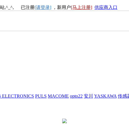
站,^_^, 已注册
[请登录]
，新用户
[马上注册]
供应商入口
 ELECTRONICS
PULS
MACOME
opto22
安川
YASKAWA
传感