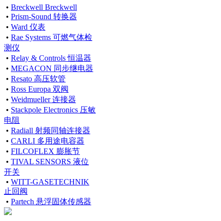
•
Breckwell Breckwell
•
Prism-Sound 转换器
•
Ward 仪表
•
Rae Systems 可燃气体检
测仪
•
Relay & Controls 恒温器
•
MEGACON 同步继电器
•
Resato 高压软管
•
Ross Europa 双阀
•
Weidmueller 连接器
•
Stackpole Electronics 压敏
电阻
•
Radiall 射频同轴连接器
•
CARLI 多用途电容器
•
FILCOFLEX 膨胀节
•
TIVAL SENSORS 液位
开关
•
WITT-GASETECHNIK
止回阀
•
Partech 悬浮固体传感器